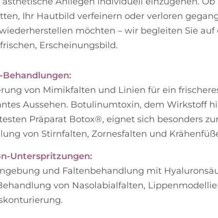
 ästhetische Anliegen individuell einzugehen. Ob 
ätten, Ihr Hautbild verfeinern oder verloren gega
iederherstellen möchten – wir begleiten Sie au
frischen, Erscheinungsbild.
-Behandlungen:
rung von Mimikfalten und Linien für ein frischere
ntes Aussehen. Botulinumtoxin, dem Wirkstoff h
esten Präparat Botox®, eignet sich besonders zu
ung von Stirnfalten, Zornesfalten und Krähenfüß
n-Unterspritzungen:
gebung und Faltenbehandlung mit Hyaluronsäur
 Behandlung von Nasolabialfalten, Lippenmodelli
skonturierung.