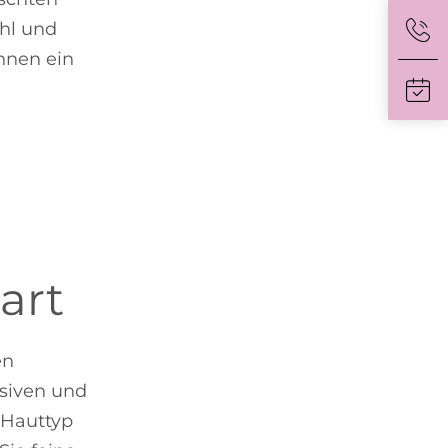
ühl und
hnen ein
art
en
siven und
 Hauttyp