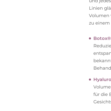
und jedes
Linien gl
Volumen w
zu einem 
Botox®
Reduzie
entspan
bekannt
Behandl
Hyaluro
Volumen
für die
Gesicht