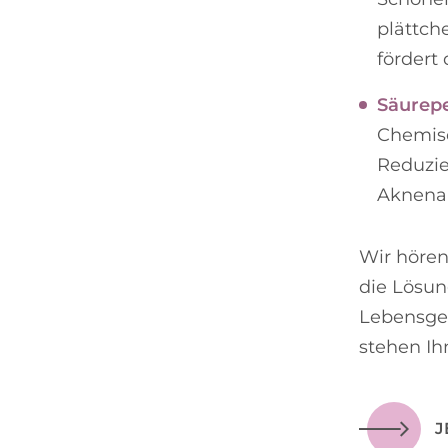
plättch
fördert
Säurepe
Chemisc
Reduzi
Aknena
Wir höre
die Lösun
Lebensgef
stehen Ih
J