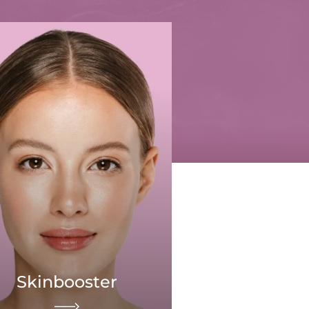
Skinbooster
HydraFac