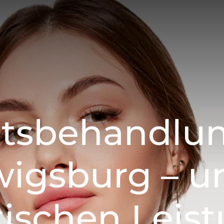
htsbehandlun
igsburg – u
tischen Leis