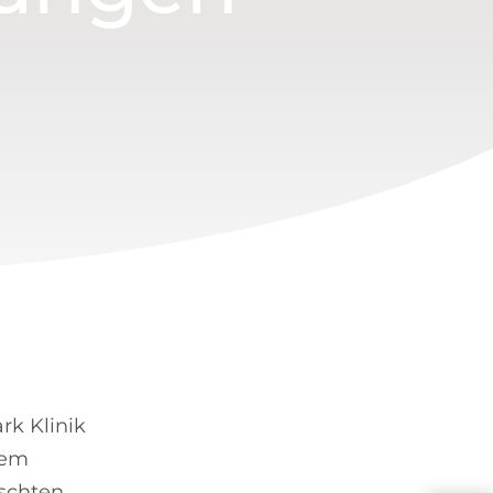
rk Klinik
nem
nschten