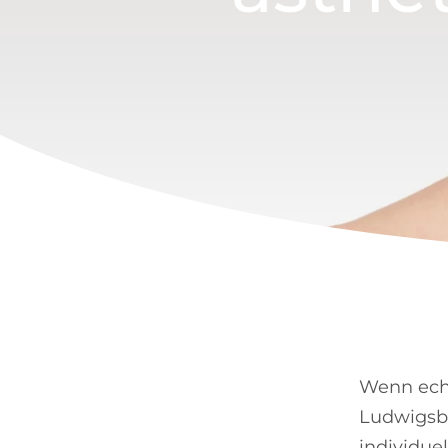
Wenn echt
Ludwigsbu
individue