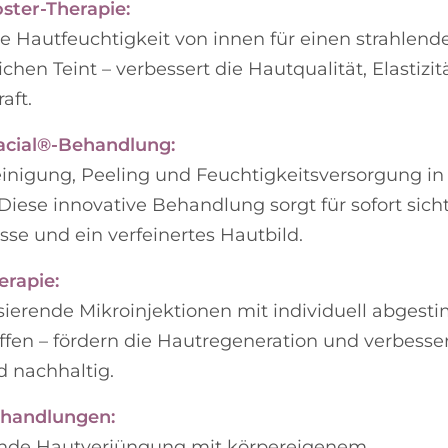
ster-Therapie:
ve Hautfeuchtigkeit von innen für einen strahlend
chen Teint – verbessert die Hautqualität, Elastizi
aft.
acial®-Behandlung:
einigung, Peeling und Feuchtigkeitsversorgung i
. Diese innovative Behandlung sorgt für sofort sich
sse und ein verfeinertes Hautbild.
rapie:
isierende Mikroinjektionen mit individuell abges
ffen – fördern die Hautregeneration und verbesse
d nachhaltig.
handlungen:
nde Hautverjüngung mit körpereigenem,