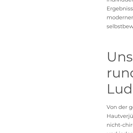
Ergebniss
modernen
selbstbew
Uns
run
Lud
Von der g
Hautverjü
nicht-chi