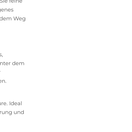
Sie feine
ngenes
f dem Weg
s,
inter dem
r
en.
e. Ideal
erung und