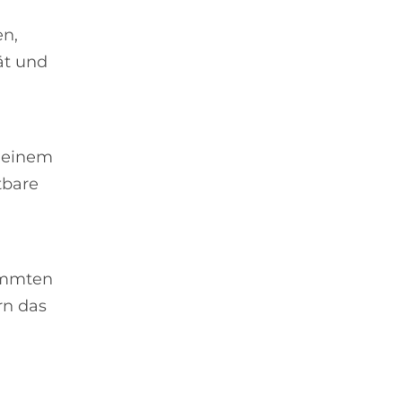
en,
tät und
n einem
tbare
timmten
rn das