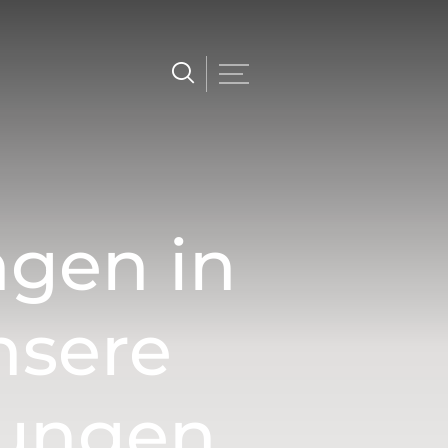
gen in
nsere
tungen