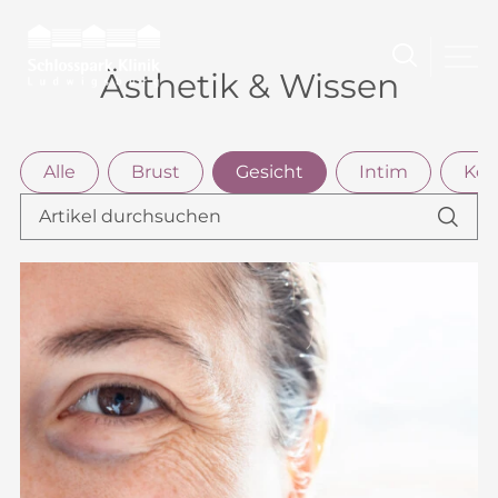
Zum
Inhalt
springen
Ästhetik & Wissen
Alle
Brust
Gesicht
Intim
Kör